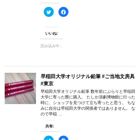
ク
F
リ
a
ッ
c
ク
e
し
b
て
o
いいね:
T
o
w
k
i
で
t
共
読み込み中...
t
有
e
す
r
る
で
に
共
は
有
ク
(
リ
新
ッ
早稲田大学オリジナル鉛筆 #ご当地文房具
し
ク
い
し
#東京
ウ
て
ィ
く
早稲田大学オリジナル鉛筆 数年前にぶらりと早稲田
ン
だ
大学に寄った際に購入。 たしか演劇博物館に行った
ド
さ
ウ
い
時に、ショップを見つけて立ち寄ったと思う。 ちな
で
(
みに自分は早稲田大学の関係者ではありません。 な
開
新
き
し
ので早稲 …
ま
い
す
ウ
)
ィ
共有:
ン
ド
ウ
で
ク
F