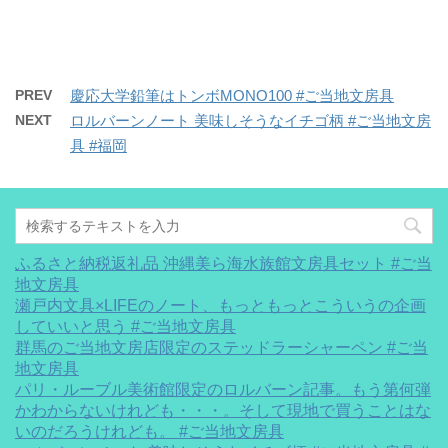
有
ク
(
リ
新
ッ
し
ク
い
し
ウ
て
ィ
く
ン
だ
PREV
慶応大学鉛筆はトンボMONO100 #ご当地文房具
ド
さ
ウ
い
NEXT
ロルバーンノート 美味しそうなイチゴ柄 #ご当地文房
で
(
開
新
具 #福岡
き
し
ま
い
す
ウ
)
ィ
ン
ド
ウ
で
開
き
ふるさと納税返礼品 沖縄美ら海水族館文房具セット #ご当
ま
地文房具
す
)
瀬戸内文具×LIFEのノート、もっともっとこういうの企画
していいと思う #ご当地文房具
群馬のご当地文房店限定のステッドラーシャーペン #ご当
地文房具
パリ・ルーブル美術館限定のロルバーン記事。もう第何弾
かわからないけれども・・・。そして現地で買うことはな
いのだろうけれども。 #ご当地文房具