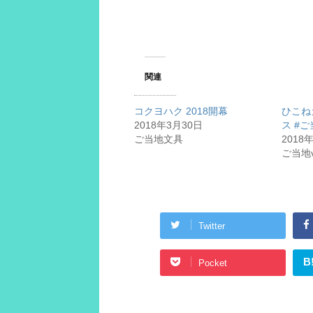
有
ク
(
リ
新
ッ
し
ク
い
し
ウ
て
ィ
く
ン
だ
ド
さ
関連
ウ
い
で
(
開
新
き
し
コクヨハク 2018開幕
ひこね
ま
い
す
ウ
2018年3月30日
ス #
)
ィ
ン
ご当地文具
2018
ド
ご当地ve
ウ
で
開
き
ま
す
)
Twitter
B
Pocket