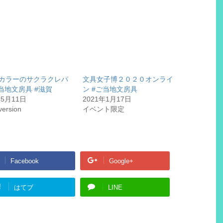
カラーのサクラクレパ
文具女子博２０２０オンライ
ご当地文房具 #滋賀
ン #ご当地文房具
年5月11日
2021年1月17日
rsion
イベント限定
Facebook
Google+
!
はてブ
LINE