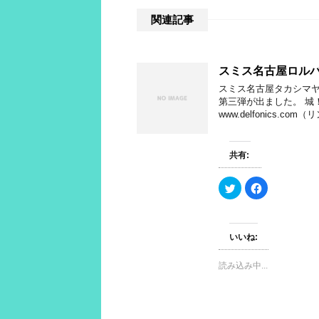
関連記事
スミス名古屋ロルバ
スミス名古屋タカシマ
第三弾が出ました。 城
www.delfonics.com
共有:
ク
F
リ
a
ッ
c
ク
e
し
b
て
o
いいね:
T
o
w
k
i
で
t
共
読み込み中...
t
有
e
す
r
る
で
に
共
は
有
ク