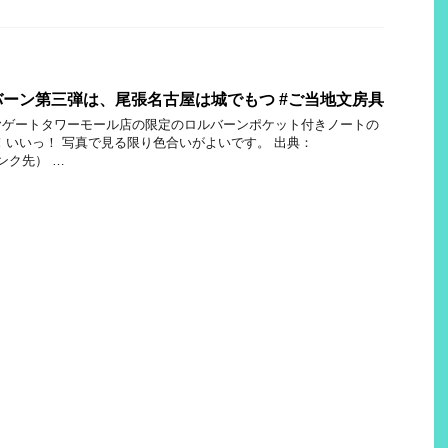
ーン第三弾は、尾張名古屋は城でもつ #ご当地文房具
ヤゲートタワーモール店の限定のロルバーンポケット付きノートの
！いいっ！ 写真で見る限り色合いがよいです。 出典：
（リンク先） …