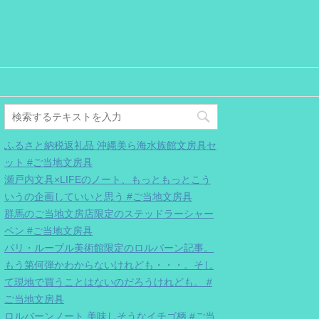
ふるさと納税返礼品 沖縄美ら海水族館文房具セ
ット #ご当地文房具
瀬戸内文具×LIFEのノート、もっともっとこう
いうの企画していいと思う #ご当地文房具
群馬のご当地文房店限定のステッドラーシャー
ペン #ご当地文房具
パリ・ルーブル美術館限定のロルバーン記事。
もう第何弾かわからないけれども・・・。そし
て現地で買うことはないのだろうけれども。 #
ご当地文房具
ロルバーンノート 美味しそうなイチゴ柄 #ご当