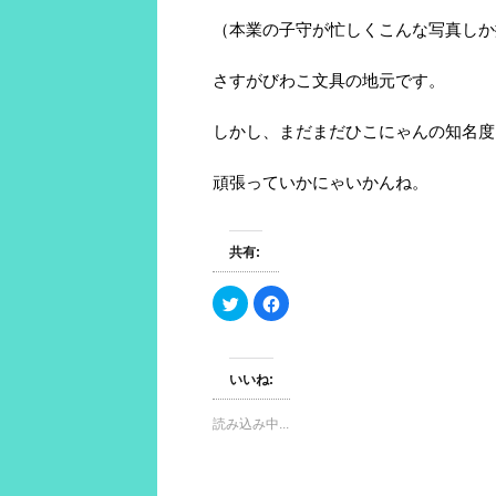
（本業の子守が忙しくこんな写真しか
さすがびわこ文具の地元です。
しかし、まだまだひこにゃんの知名度
頑張っていかにゃいかんね。
共有:
ク
F
リ
a
ッ
c
ク
e
し
b
て
o
いいね:
T
o
w
k
i
で
t
共
読み込み中...
t
有
e
す
r
る
で
に
共
は