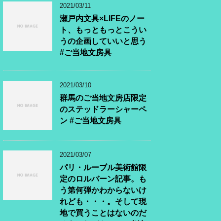
2021/03/11
瀬戸内文具×LIFEのノー
ト、もっともっとこうい
うの企画していいと思う
#ご当地文房具
2021/03/10
群馬のご当地文房店限定
のステッドラーシャーペ
ン #ご当地文房具
2021/03/07
パリ・ルーブル美術館限
定のロルバーン記事。も
う第何弾かわからないけ
れども・・・。そして現
地で買うことはないのだ