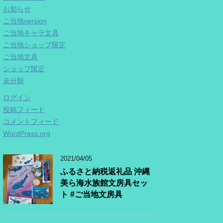
お知らせ
ご当地version
ご当地キャラ文具
ご当地ショップ限定
ご当地文具
ショップ限定
未分類
ログイン
投稿フィード
コメントフィード
WordPress.org
2021/04/05
ふるさと納税返礼品 沖縄
美ら海水族館文房具セッ
ト #ご当地文房具